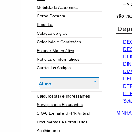
– vi
Mobilidade Acadêmica
são tra
Corpo Docente
Ementas
Dep
Colação de grau
Colegiado e Comissões
DE
DE
Estudar Matemática
DFI
Notícias e Informativos
DIN
Currículos Antigos
DM
DE
Aluno
DT
DT
Calouros(as) e Ingressantes
Set
Serviços aos Estudantes
MINHA
SIGA, E-mail e UFPR Virtual
Documentos e Formulários
Acolhimento