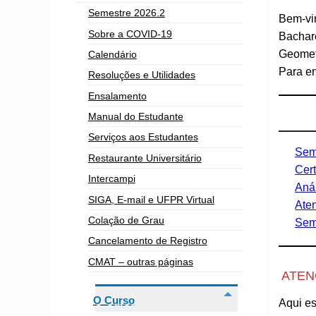
Semestre 2026.2
Bem-vin
Sobre a COVID-19
Bachare
Geomet
Calendário
Para en
Resoluções e Utilidades
Ensalamento
Manual do Estudante
Serviços aos Estudantes
Sem
Restaurante Universitário
Cer
Intercampi
Anál
SIGA, E-mail e UFPR Virtual
Aten
Colação de Grau
Sem
Cancelamento de Registro
CMAT – outras páginas
ATEN
O Curso
Aqui e