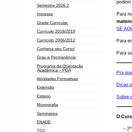
podem s
Semestre 2026.2
Para ma
Ingresso
matem
Grade Curricular
SE AQ
Currículo 2018/2019
Currículo 2006/2012
Para e
Conheça seu Curso!
Para sa
Grau e Permanência
Programa de Orientação
Acadêmica – POA
Pra qu
Atividades Formativas
Dicas 
Extensão
Estágio
Sobre o
Monografia
Seminários
O Curs
ENADE
– 2
TCC