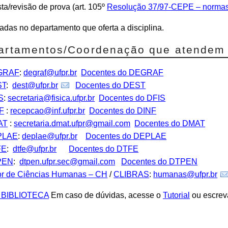
sta/revisão de prova (art. 105º
Resolução 37/97-CEPE – normas
tadas no departamento que oferta a disciplina.
artamentos/Coordenação que atendem 
GRAF
:
degraf@ufpr.br
Docentes do DEGRAF
ST
:
dest@ufpr.br
Docentes do DEST
S
:
secretaria@fisica.ufpr.br
Docentes do DFIS
F
:
recepcao@inf.ufpr.br
Docentes do DINF
AT
:
secretaria.dmat.ufpr@gmail.com
Docentes do DMAT
PLAE
:
deplae@ufpr.br
Docentes do DEPLAE
FE
:
dtfe@ufpr.br
Docentes do DTFE
PEN
:
dtpen.ufpr.sec@gmail.com
Docentes do DTPEN
or de Ciências Humanas – CH
/
CLIBRAS
:
humanas@ufpr.br
 BIBLIOTECA
Em caso de dúvidas, acesse o
Tutorial
ou escrev