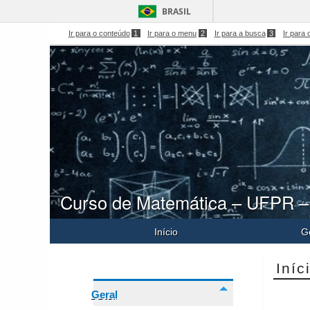
BRASIL
Ir para o conteúdo
1
Ir para o menu
2
Ir para a busca
3
Ir para 
Curso de Matemática – UFPR –
Início
G
Iníc
Geral