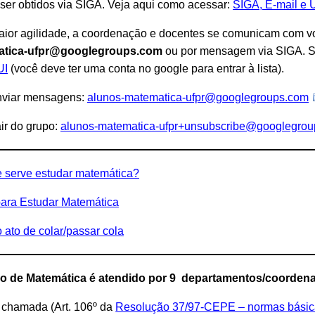
er obtidos via SIGA. Veja aqui como acessar:
SIGA, E-mail e 
ior agilidade, a coordenação e docentes se comunicam com vo
atica-ufpr@googlegroups.com
ou por mensagem via SIGA. Se 
UI
(você deve ter uma conta no google para entrar à lista).
nviar mensagens:
alunos-matematica-ufpr@googlegroups.com
ir do grupo:
alunos-matematica-ufpr+unsubscribe@googlegro
e serve estudar matemática?
para Estudar Matemática
 ato de colar/passar cola
o de Matemática é atendido por 9 departamentos/coorden
ª chamada (Art. 106º da
Resolução 37/97-CEPE – normas básic