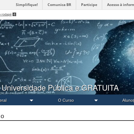
Simplifique!
Comunica BR
Participe
Acesso à infor
o rodapé
4
 Universidade Pública e GRATUITA
eral
O Curso
Aluno
io