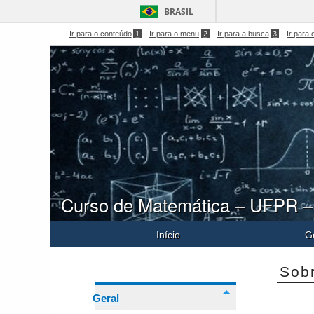
BRASIL
Ir para o conteúdo
1
Ir para o menu
2
Ir para a busca
3
Ir para 
Curso de Matemática – UFPR –
Início
G
Sob
Geral