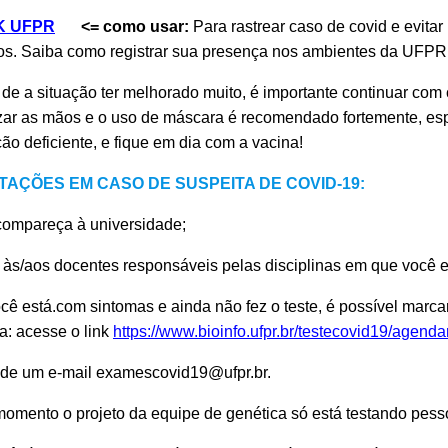
K UFPR
<= como usar:
Para rastrear caso de covid e evitar
s. Saiba como registrar sua presença nos ambientes da UFPR
de a situação ter melhorado muito, é importante continuar com 
zar as mãos e o uso de máscara é recomendado fortemente, esp
ção deficiente, e fique em dia com a vacina!
TAÇÕES EM CASO DE SUSPEITA DE COVID-19:
compareça à universidade;
 às/aos docentes responsáveis pelas disciplinas em que você es
cê está.com sintomas e ainda não fez o teste, é possível marca
a: acesse o link
https://www.bioinfo.ufpr.br/testecovid19/agend
de um e-mail examescovid19@ufpr.br.
momento o projeto da equipe de genética só está testando pes