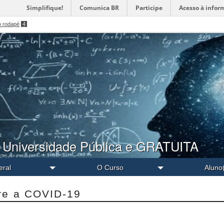
Simplifique!
Comunica BR
Participe
Acesso à infor
o rodapé
4
 Universidade Pública e GRATUITA
eral
O Curso
Aluno
re a COVID-19