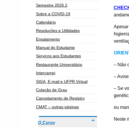
Semestre 2026.2
CHEC
Sobre a COVID-19
andamo
Calendário
Apesar 
Resoluções e Utilidades
higieni
Ensalamento
ventila
Manual do Estudante
ORIEN
Serviços aos Estudantes
Restaurante Universitário
– Não 
Intercampi
– Avise
SIGA, E-mail e UFPR Virtual
– Se vo
Colação de Grau
genétic
Cancelamento de Registro
CMAT – outras páginas
ou man
Neste 
O Curso