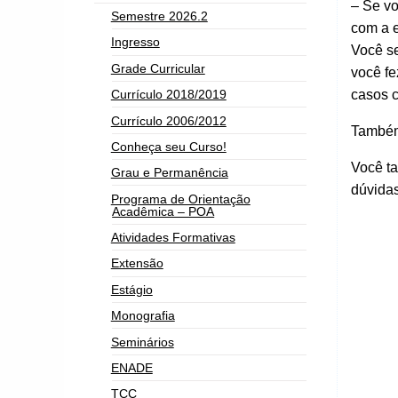
– Se vo
Semestre 2026.2
com a 
Ingresso
Você se
Grade Curricular
você fe
casos c
Currículo 2018/2019
Currículo 2006/2012
Também 
Conheça seu Curso!
Você t
Grau e Permanência
dúvida
Programa de Orientação
Acadêmica – POA
Atividades Formativas
Extensão
Estágio
Monografia
Seminários
ENADE
TCC