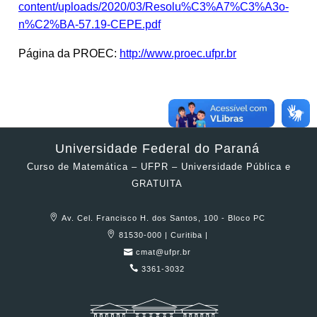
content/uploads/2020/03/Resolu%C3%A7%C3%A3o-
n%C2%BA-57.19-CEPE.pdf
Página da PROEC:
http://www.proec.ufpr.br
Universidade Federal do Paraná
Curso de Matemática – UFPR – Universidade Pública e
GRATUITA
Av. Cel. Francisco H. dos Santos, 100 - Bloco PC
81530-000 | Curitiba |
cmat@ufpr.br
3361-3032