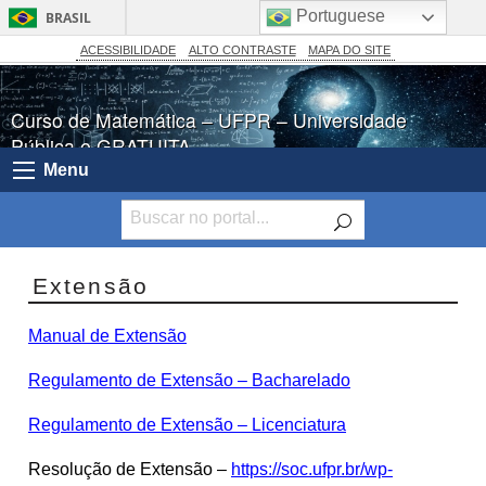
Portuguese
BRASIL
Simplifique!
ACESSIBILIDADE
ALTO CONTRASTE
MAPA DO SITE
Comunica BR
Curso de Matemática – UFPR – Universidade
Participe
Pública e GRATUITA
Acesso à informação
Menu
Legislação
Canais
Extensão
Manual de Extensão
Regulamento de Extensão – Bacharelado
Regulamento de Extensão – Licenciatura
Resolução de Extensão –
https://soc.ufpr.br/wp-