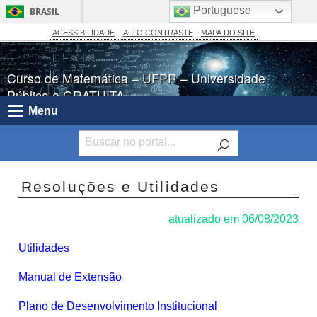
Portuguese
BRASIL
Simplifique!
ACESSIBILIDADE
ALTO CONTRASTE
MAPA DO SITE
Comunica BR
Curso de Matemática – UFPR – Universidade
Participe
Pública e GRATUITA
Acesso à informação
Menu
Legislação
Canais
Resoluções e Utilidades
atualizado em 06/08/2023
Utilidades
Manual de Extensão
Plano de Desenvolvimento Institucional