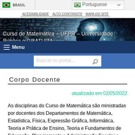
Portuguese
BRASIL
Simplifique!
ACESSIBILIDADE
ALTO CONTRASTE
MAPA DO SITE
Comunica BR
Curso de Matemática – UFPR – Universidade
Participe
Pública e GRATUITA
Acesso à informação
Menu
Legislação
Canais
Corpo Docente
atualizado em 02/05/2022
As disciplinas do Curso de Matemática são ministradas
por docentes dos Departamentos de Matemática,
Estatística, Física, Expressão Gráfica, Informática,
Teoria e Prática de Ensino, Teoria e Fundamentos de