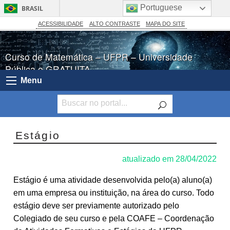
Portuguese
BRASIL
Simplifique!
ACESSIBILIDADE
ALTO CONTRASTE
MAPA DO SITE
Comunica BR
Curso de Matemática – UFPR – Universidade
Participe
Pública e GRATUITA
Acesso à informação
Menu
Legislação
Canais
Estágio
atualizado em 28/04/2022
Estágio é uma atividade desenvolvida pelo(a) aluno(a)
em uma empresa ou instituição, na área do curso. Todo
estágio deve ser previamente autorizado pelo
Colegiado de seu curso e pela COAFE – Coordenação