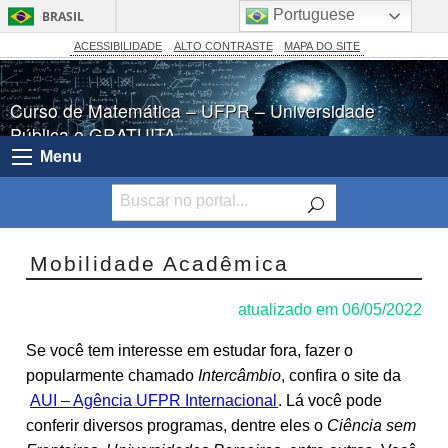
Portuguese
BRASIL
Simplifique!
ACESSIBILIDADE
ALTO CONTRASTE
MAPA DO SITE
Comunica BR
Curso de Matemática – UFPR – Universidade
Participe
Pública e GRATUITA
Acesso à informação
Menu
Legislação
Canais
Mobilidade Acadêmica
atualizado em 06/05/2022
Se você tem interesse em estudar fora, fazer o
popularmente chamado
Intercâmbio
, confira o site da
AUI – Agência UFPR Internacional
. Lá você pode
conferir diversos programas, dentre eles o
Ciência sem