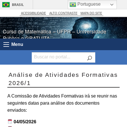
Portuguese
BRASIL
Simplifique!
ACESSIBILIDADE
ALTO CONTRASTE
MAPA DO SITE
Comunica BR
Curso de Matemática – UFPR – Universidade
Participe
Pública e GRATUITA
Acesso à informação
Menu
Legislação
Canais
Análise de Atividades Formativas
2026/1
A Comissão de Atividades Formativas irá se reunir nas
seguintes datas para análise dos documentos
enviados:
04/05/2026