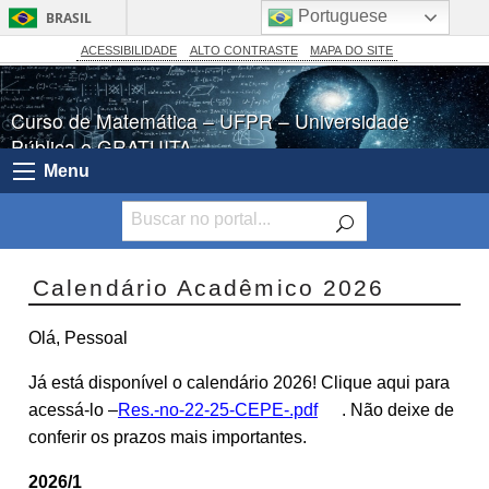
Portuguese
BRASIL
Simplifique!
ACESSIBILIDADE
ALTO CONTRASTE
MAPA DO SITE
Comunica BR
Curso de Matemática – UFPR – Universidade
Participe
Pública e GRATUITA
Acesso à informação
Menu
Legislação
Canais
Calendário Acadêmico 2026
Olá, Pessoal
Já está disponível o calendário 2026! Clique aqui para
acessá-lo –
Res.-no-22-25-CEPE-.pdf
. Não deixe de
conferir os prazos mais importantes.
2026/1