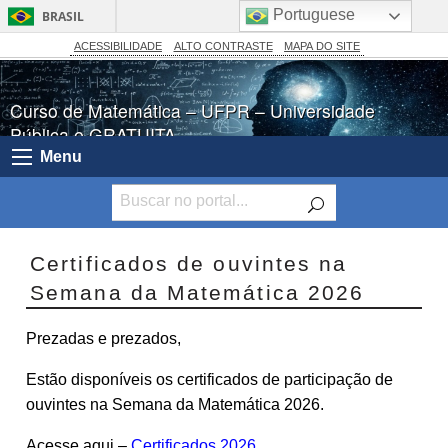
Portuguese
BRASIL
Simplifique!
ACESSIBILIDADE
ALTO CONTRASTE
MAPA DO SITE
Comunica BR
Curso de Matemática – UFPR – Universidade
Participe
Pública e GRATUITA
Acesso à informação
Menu
Legislação
Canais
Certificados de ouvintes na
Semana da Matemática 2026
Prezadas e prezados,
Estão disponíveis os certificados de participação de
ouvintes na Semana da Matemática 2026.
Acesse aqui –
Certificados 2026