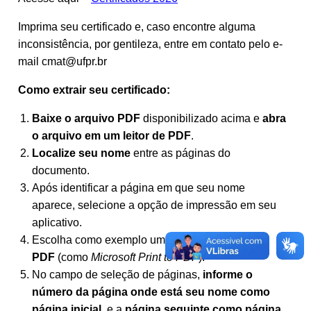
Imprima seu certificado e, caso encontre alguma
inconsistência, por gentileza, entre em contato pelo e-
mail cmat@ufpr.br
Como extrair seu certificado:
Baixe o arquivo PDF
disponibilizado acima e
abra
o arquivo em um leitor de PDF
.
Localize seu nome
entre as páginas do
documento.
Após identificar a página em que seu nome
aparece, selecione a opção de impressão em seu
aplicativo.
Escolha como exemplo uma
impressora virtual
PDF
(como
Microsoft Print to PDF
).
No campo de seleção de páginas,
informe o
número da página onde está seu nome como
página inicial
, e a
página seguinte como página